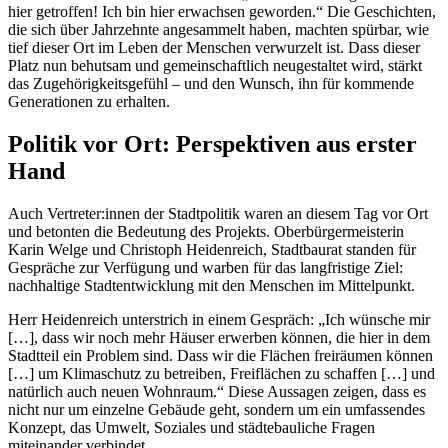
hier getroffen! Ich bin hier erwachsen geworden.“ Die Geschichten,
die sich über Jahrzehnte angesammelt haben, machten spürbar, wie
tief dieser Ort im Leben der Menschen verwurzelt ist. Dass dieser
Platz nun behutsam und gemeinschaftlich neugestaltet wird, stärkt
das Zugehörigkeitsgefühl – und den Wunsch, ihn für kommende
Generationen zu erhalten.
Politik vor Ort: Perspektiven aus erster
Hand
Auch Vertreter:innen der Stadtpolitik waren an diesem Tag vor Ort
und betonten die Bedeutung des Projekts. Oberbürgermeisterin
Karin Welge und Christoph Heidenreich, Stadtbaurat standen für
Gespräche zur Verfügung und warben für das langfristige Ziel:
nachhaltige Stadtentwicklung mit den Menschen im Mittelpunkt.
Herr Heidenreich unterstrich in einem Gespräch: „Ich wünsche mir
[…], dass wir noch mehr Häuser erwerben können, die hier in dem
Stadtteil ein Problem sind. Dass wir die Flächen freiräumen können
[…] um Klimaschutz zu betreiben, Freiflächen zu schaffen […] und
natürlich auch neuen Wohnraum.“ Diese Aussagen zeigen, dass es
nicht nur um einzelne Gebäude geht, sondern um ein umfassendes
Konzept, das Umwelt, Soziales und städtebauliche Fragen
miteinander verbindet.